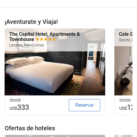
¡Aventurate y Viaja!
The Capital Hotel, Apartments &
Cale Gu
Townhouse
Oporto, Po
Londres, Reino Unido
desde
desde
Reservar
333
12
US$
US$
Ofertas de hoteles