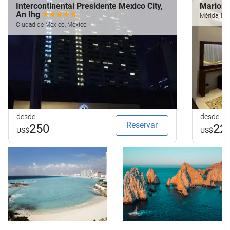
Intercontinental Presidente Mexico City,
Marion
An Ihg
Mérida, Mé
Ciudad de México, México
desde
desde
Reservar
250
22
US$
US$