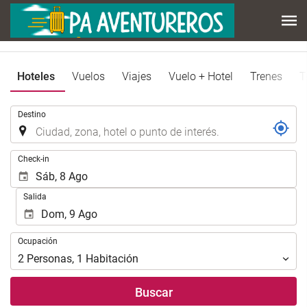
Hoteles
Vuelos
Viajes
Vuelo + Hotel
Trenes
T
.
Destino
.
Check-in
Salida
Ocupación
Ocupación
2
Personas
,
1
Habitación
Buscar