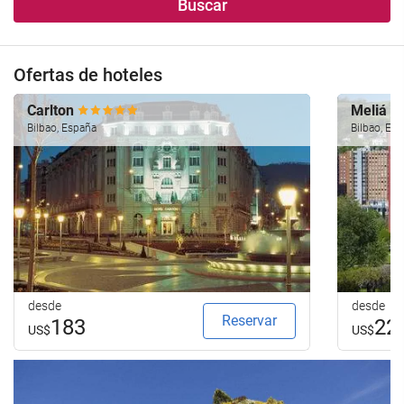
Buscar
Ofertas de hoteles
Carlton
Meliá B
Bilbao, España
Bilbao, Es
desde
desde
Reservar
183
22
US$
US$